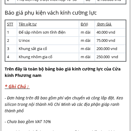
Báo giá phụ kiện vách kính cường lực
STT
Tên vật tư
Đ/Vị
Đơn Giá
1
Đế sập nhôm sơn tĩnh điện
m dài
40.000 vnd
2
U inox
m dài
75.000 vnd
3
Khung sắt gia cố
m dài
200.000 vnd
4
Khung nhôm gia cố
m dài
250.000 vnd
Trên đây là toàn bộ bảng báo giá kính cường lực của Cửa
kính Phương nam
* Ghi Chú :
- Đơn hàng trên đã bao gồm phí vận chuyển và công lắp đặt. Keo
silicon trong nội thành Hồ Chí Minh và các địa phận giáp ranh
thành phố
- Chưa bao gồm VAT 10%