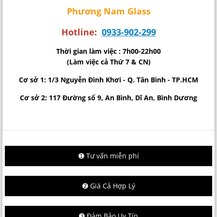
Phương Nam Glass
Hotline:
0933-902-299
Thời gian làm việc : 7h00-22h00
(Làm việc cả Thứ 7 & CN)
Cơ sở 1: 1/3 Nguyễn Đình Khơi - Q. Tân Bình - TP.HCM
Cơ sở 2: 117 Đường số 9, An Bình, Dĩ An, Bình Dương
➊ Tư vấn miễn phí
➋ Giá Cả Hợp Lý
➌ Đảm Bảo Uy Tín