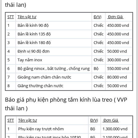
thái lan)
STT
Tên vật tư
Đ/Vị
Đơn Giá
1
Bản lề kính 90 độ
Chiếc
450.000 vnd
2
Bản lề kính 135 độ
Chiếc
450.000 vnd
3
Bản lề kính 180 độ
Chiếc
450.000 vnd
4
Định vị 90 độ đơn
Chiếc
50.000 vnd
5
Tay nắm inox
Chiếc
300.000 vnd
6
Bộ giằng ninox , bắt tường , chống rung
Bộ
550.000 vnd
7
Gioăng nam châm chắn nước
Chiếc
80.000 vnd
8
Giăng thường chắn nước
Chiếc
50.000 vnd
Báo giá phụ kiện phòng tắm kính lùa treo ( VVP
thái lan )
STT
Tên vật tư
Đ/Vị
Đơn Giá
1
Phụ kiện ray trượt nhôm
Bộ
1.300.000 vnd
2
Phụ kiện ray trượt inox hộp 10*30
Bộ
2.100.000 vnd