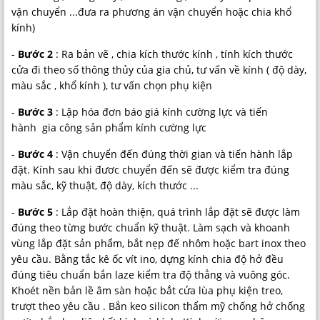
vận chuyển ...đưa ra phương án vận chuyển hoặc chia khổ
kính)
-
Bước 2
: Ra bản vẽ , chia kích thước kính , tính kích thước
cửa đi theo số thông thủy của gia chủ, tư vấn về kính ( độ dày,
màu sắc , khổ kính ), tư vấn chọn phụ kiện
-
Bước 3
: Lập hóa đơn báo giá kính cường lực và tiến
hành gia công sản phẩm kính cường lực
-
Bước 4
: Vận chuyển đến đúng thời gian và tiến hành lắp
đặt. Kính sau khi đươc chuyển đến sẽ được kiểm tra đúng
màu sắc, kỹ thuật, độ dày, kích thước ...
-
Bước 5
: Lắp đặt hoàn thiện, quá trình lắp đặt sẽ được làm
đúng theo từng bước chuẩn kỹ thuật. Làm sạch và khoanh
vùng lắp đặt sản phẩm, bắt nẹp đế nhôm hoặc bart inox theo
yêu cầu. Bằng tắc kê ốc vít ino, dựng kính chia độ hở đều
đúng tiêu chuẩn bắn laze kiểm tra độ thẳng và vuông góc.
Khoét nền bản lề âm sàn hoặc bắt cửa lùa phụ kiện treo,
trượt theo yêu cầu . Bắn keo silicon thẩm mỹ chống hở chống