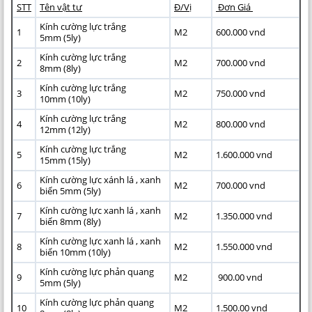
STT
Tên vật tư
Đ/Vị
Đơn Giá
Kính cường lực trắng
1
M2
600.000 vnd
5mm (5ly)
Kính cường lực trắng
2
M2
700.000 vnd
8mm (8ly)
Kính cường lực trắng
3
M2
750.000 vnd
10mm (10ly)
Kính cường lực trắng
4
M2
800.000 vnd
12mm (12ly)
Kính cường lực trắng
5
M2
1.600.000 vnd
15mm (15ly)
Kính cường lực xánh lá , xanh
6
M2
700.000 vnd
biển 5mm (5ly)
Kính cường lực xanh lá , xanh
7
M2
1.350.000 vnd
biển 8mm (8ly)
Kính cường lực xanh lá , xanh
8
M2
1.550.000 vnd
biển 10mm (10ly)
Kính cường lực phản quang
9
M2
900.00 vnd
5mm (5ly)
Kính cường lực phản quang
10
M2
1.500.00 vnd