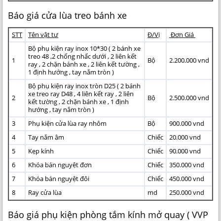
Báo giá cửa lùa treo bánh xe
STT
Tên vật tư
Đ/Vị
Đơn Giá
Bộ phụ kiện ray inox 10*30 ( 2 bánh xe
treo 48 ,2 chống nhấc dưới , 2 liên kết
1
Bộ
2.200.000 vnd
ray , 2 chặn bánh xe , 2 liên kết tường ,
1 định hướng , tay nắm tròn )
Bộ phụ kiện ray inox tròn D25 ( 2 bánh
xe treo ray D48 , 4 liên kết ray , 2 liên
2
Bộ
2.500.000 vnd
kết tường , 2 chặn bánh xe , 1 định
hướng , tay nắm tròn )
3
Phụ kiện cửa lùa ray nhôm
Bộ
900.000 vnd
4
Tay nắm âm
Chiếc
20.000 vnd
5
Kẹp kính
Chiếc
90.000 vnd
6
Khóa bán nguyệt đơn
Chiếc
350.000 vnd
7
Khóa bán nguyệt đôi
Chiếc
450.000 vnd
8
Ray cửa lùa
md
250.000 vnd
Báo giá phụ kiện phòng tắm kính mở quay ( VVP