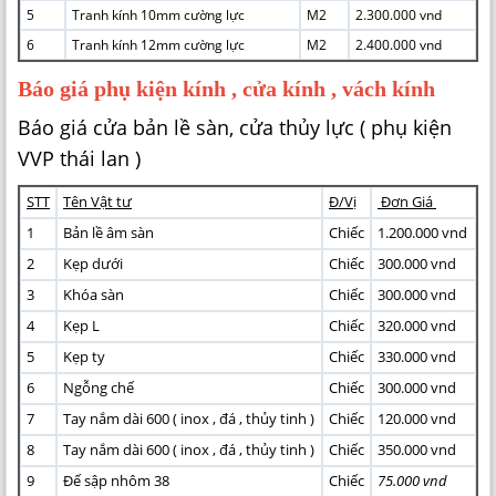
5
Tranh kính 10mm cường lực
M2
2.300.000 vnd
6
Tranh kính 12mm cường lực
M2
2.400.000 vnd
Báo giá phụ kiện kính , cửa kính , vách kính
Báo giá cửa bản lề sàn, cửa thủy lực ( phụ kiện
VVP thái lan )
STT
Tên Vật tư
Đ/Vị
Đơn Giá
1
Bản lề âm sàn
Chiếc
1.200.000 vnd
2
Kẹp dưới
Chiếc
300.000 vnd
3
Khóa sàn
Chiếc
300.000 vnd
4
Kẹp L
Chiếc
320.000 vnd
5
Kẹp ty
Chiếc
330.000 vnd
6
Ngỗng chế
Chiếc
300.000 vnd
7
Tay nắm dài 600 ( inox , đá , thủy tinh )
Chiếc
120.000 vnd
8
Tay nắm dài 600 ( inox , đá , thủy tinh )
Chiếc
350.000 vnd
9
Đế sập nhôm 38
Chiếc
75.000 vnd